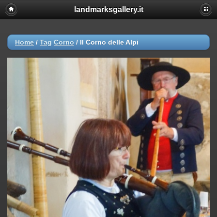
landmarksgallery.it
Home
/
Tag
Corno
/
Il Corno delle Alpi