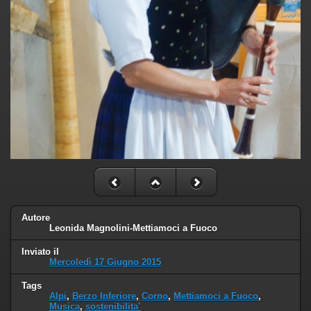
Autore
Leonida Magnolini-Mettiamoci a Fuoco
Inviato il
Mercoledì 17 Giugno 2015
Tags
Alpi
,
Berzo Inferiore
,
Corno
,
Mettiamoci a Fuoco
,
Musica
,
sostenibilita'