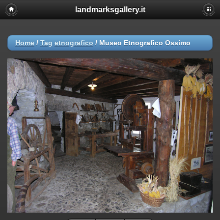
landmarksgallery.it
Home
/
Tag
etnografico
/
Museo Etnografico Ossimo